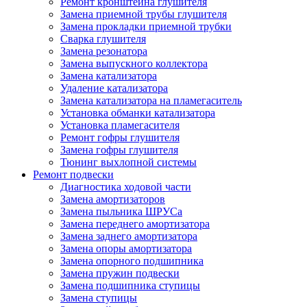
Ремонт кронштейна глушителя
Замена приемной трубы глушителя
Замена прокладки приемной трубки
Сварка глушителя
Замена резонатора
Замена выпускного коллектора
Замена катализатора
Удаление катализатора
Замена катализатора на пламегаситель
Установка обманки катализатора
Установка пламегасителя
Ремонт гофры глушителя
Замена гофры глушителя
Тюнинг выхлопной системы
Ремонт подвески
Диагностика ходовой части
Замена амортизаторов
Замена пыльника ШРУСа
Замена переднего амортизатора
Замена заднего амортизатора
Замена опоры амортизатора
Замена опорного подшипника
Замена пружин подвески
Замена подшипника ступицы
Замена ступицы