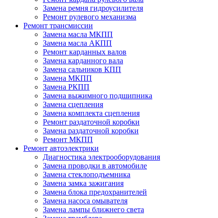
Замена ремня гидроусилителя
Ремонт рулевого механизма
Ремонт трансмиссии
Замена масла МКПП
Замена масла АКПП
Ремонт карданных валов
Замена карданного вала
Замена сальников КПП
Замена МКПП
Замена РКПП
Замена выжимного подшипника
Замена сцепления
Замена комплекта сцепления
Ремонт раздаточной коробки
Замена раздаточной коробки
Ремонт МКПП
Ремонт автоэлектрики
Диагностика электрооборудования
Замена проводки в автомобиле
Замена стеклоподъемника
Замена замка зажигания
Замена блока предохранителей
Замена насоса омывателя
Замена лампы ближнего света