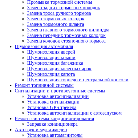
Промывка тормозной системы
Замена задних тормозных колодок
Замена троса ручного тормоза
Замена тормозных колодок
Замена тормозного шланга
Замена главного тормозного цилиндра
Замена передних тормозных колодок
Замена колодок стояночного тормоза
Шумоизоляция автомобиля
Шумоизоляция дверей
Шумоизоляция крыши
Шумоизоляция багажника
Шумоизоляция колесных арок
Шумоизоляция капота
Шумоизоляция торпедо и центральной консоли
Ремонт топливной системы
Сигнализации и противоугонные системы
Установка автосигнализации
Установка сигнализации
Установка GPS трекера
Установка автосигнализации с автозапуском
Ремонт системы кондиционирования
Заправка кондиционера
Автозвук и мультимедиа
Установка автомагнитолы