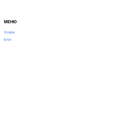
МЕНЮ
Услуги
Блог
Цены
Отзывы
О компании
Контакты
КОНТАКТЫ
+7 (903) 360-20-92
+7 (903) 360-20-84
support@autolife56.ru