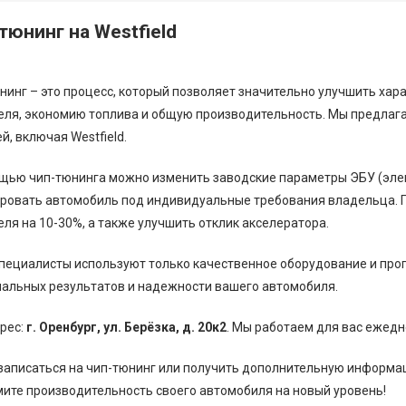
тюнинг на Westfield
нинг – это процесс, который позволяет значительно улучшить ха
еля, экономию топлива и общую производительность. Мы предлаг
й, включая Westfield.
щью чип-тюнинга можно изменить заводские параметры ЭБУ (элек
ровать автомобиль под индивидуальные требования владельца. 
еля на 10-30%, а также улучшить отклик акселератора.
пециалисты используют только качественное оборудование и пр
альных результатов и надежности вашего автомобиля.
рес:
г. Оренбург, ул. Берёзка, д. 20к2
. Мы работаем для вас ежед
записаться на чип-тюнинг или получить дополнительную информаци
ите производительность своего автомобиля на новый уровень!