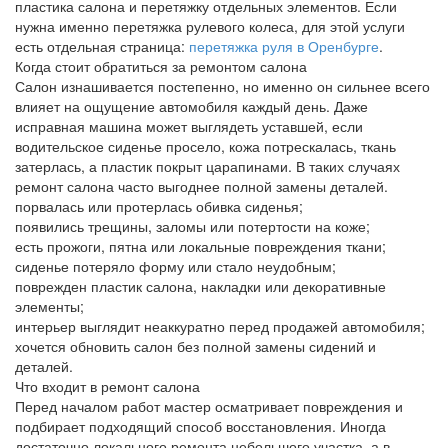
пластика салона и перетяжку отдельных элементов. Если
нужна именно перетяжка рулевого колеса, для этой услуги
есть отдельная страница:
перетяжка руля в Оренбурге
.
Когда стоит обратиться за ремонтом салона
Салон изнашивается постепенно, но именно он сильнее всего
влияет на ощущение автомобиля каждый день. Даже
исправная машина может выглядеть уставшей, если
водительское сиденье просело, кожа потрескалась, ткань
затерлась, а пластик покрыт царапинами. В таких случаях
ремонт салона часто выгоднее полной замены деталей.
порвалась или протерлась обивка сиденья;
появились трещины, заломы или потертости на коже;
есть прожоги, пятна или локальные повреждения ткани;
сиденье потеряло форму или стало неудобным;
поврежден пластик салона, накладки или декоративные
элементы;
интерьер выглядит неаккуратно перед продажей автомобиля;
хочется обновить салон без полной замены сидений и
деталей.
Что входит в ремонт салона
Перед началом работ мастер осматривает повреждения и
подбирает подходящий способ восстановления. Иногда
достаточно локального ремонта небольшого участка, а в