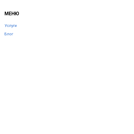
МЕНЮ
Услуги
Блог
Цены
Отзывы
О компании
Контакты
КОНТАКТЫ
+7 (903) 360-20-92
+7 (903) 360-20-84
support@autolife56.ru