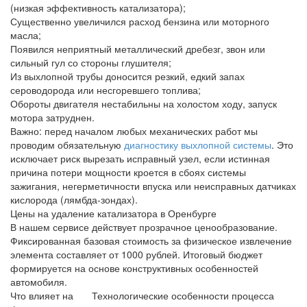
(низкая эффективность катализатора);
Существенно увеличился расход бензина или моторного
масла;
Появился неприятный металлический дребезг, звон или
сильный гул со стороны глушителя;
Из выхлопной трубы доносится резкий, едкий запах
сероводорода или несгоревшего топлива;
Обороты двигателя нестабильны на холостом ходу, запуск
мотора затруднен.
Важно: перед началом любых механических работ мы
проводим обязательную
диагностику выхлопной системы
. Это
исключает риск вырезать исправный узел, если истинная
причина потери мощности кроется в сбоях системы
зажигания, негерметичности впуска или неисправных датчиках
кислорода (лямбда-зондах).
Цены на удаление катализатора в Оренбурге
В нашем сервисе действует прозрачное ценообразование.
Фиксированная базовая стоимость за физическое извлечение
элемента составляет от 1000 рублей. Итоговый бюджет
формируется на основе конструктивных особенностей
автомобиля.
Что влияет на
Технологические особенности процесса