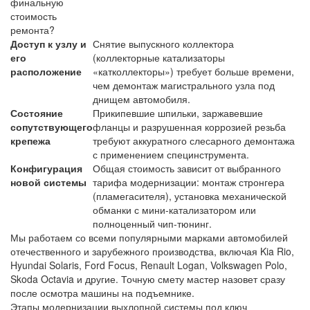
финальную
стоимость
ремонта?
Доступ к узлу и
Снятие выпускного коллектора
его
(коллекторные катализаторы
расположение
«катколлекторы») требует больше времени,
чем демонтаж магистрального узла под
днищем автомобиля.
Состояние
Прикипевшие шпильки, заржавевшие
сопутствующего
фланцы и разрушенная коррозией резьба
крепежа
требуют аккуратного слесарного демонтажа
с применением специнструмента.
Конфигурация
Общая стоимость зависит от выбранного
новой системы
тарифа модернизации: монтаж стронгера
(пламегасителя), установка механической
обманки с мини-катализатором или
полноценный чип-тюнинг.
Мы работаем со всеми популярными марками автомобилей
отечественного и зарубежного производства, включая
Kia Rio,
Hyundai Solaris, Ford Focus, Renault Logan, Volkswagen Polo,
Skoda Octavia
и другие. Точную смету мастер назовет сразу
после осмотра машины на подъемнике.
Этапы модернизации выхлопной системы под ключ