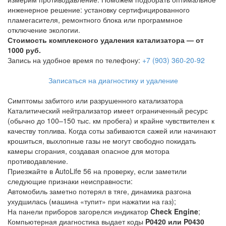
инженерное решение: установку сертифицированного
пламегасителя, ремонтного блока или программное
отключение экологии.
Стоимость комплексного удаления катализатора — от
1000 руб.
Запись на удобное время по телефону:
+7 (903) 360-20-92
Записаться на диагностику и удаление
Симптомы забитого или разрушенного катализатора
Каталитический нейтрализатор имеет ограниченный ресурс
(обычно до 100–150 тыс. км пробега) и крайне чувствителен к
качеству топлива. Когда соты забиваются сажей или начинают
крошиться, выхлопные газы не могут свободно покидать
камеры сгорания, создавая опасное для мотора
противодавление.
Приезжайте в AutoLife 56 на проверку, если заметили
следующие признаки неисправности:
Автомобиль заметно потерял в тяге, динамика разгона
ухудшилась (машина «тупит» при нажатии на газ);
На панели приборов загорелся индикатор
Check Engine
;
Компьютерная диагностика выдает коды
P0420 или P0430