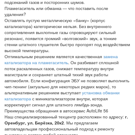
подсеканий газов и посторонних шумов.
Пламегаситель или обманка — что поставить после
удаления?
Оставлять пустую металлическую «банку» (корпус
катализатора) категорически нельзя. Без внутреннего
сопротивления выхлопные газы спровоцируют сильный
резонанс, появится громкий «волговский» звук, а тонкие
стенки штатного глушителя быстро прогорят под воздействием
высокой температуры.
Оптимальным решением является качественная
замена
катализатора на пламегаситель
. Он разбивает сплошной
поток раскаленных газов, снижает температуру внутри
магистрали и сохраняет штатный тихий звук работы
автомобиля. Если конфигурация ЭБУ не позволяет выполнить
чип-тюнинг (актуально для некоторых редких марок), то
альтернативным решением выступает
установка обманки
катализатора
с миникатализатором внутри, которая
корректирует сигнал для штатного лямбда-зонда.
Преимущества обращения в автосервис AutoLife 56
Наш специализированный техцентр расположен по адресу:
г.
Оренбург, ул. Берёзка, 20к2
. Мы предлагаем
автовладельцам профессиональный подход к ремонту
выхлопных систем любой сложности.